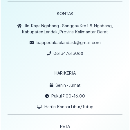
KONTAK
Jln. Raya Ngabang - Sanggau Km 1.8, Ngabang,
Kabupaten Landak, Provinsi Kalimantan Barat
bappedakablandakk@gmail.com
081347813088
HARI KERJA
Senin - Jumat
Pukul 7.00-16.00
Hari Ini Kantor Libur/Tutup
PETA